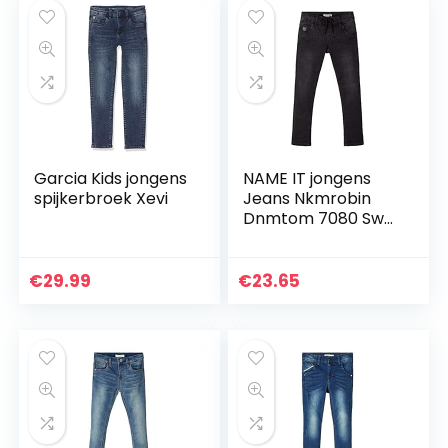
Garcia Kids jongens
NAME IT jongens
spijkerbroek Xevi
Jeans Nkmrobin
Dnmtom 7080 Swe
Pant Noos
€
29.99
€
23.65