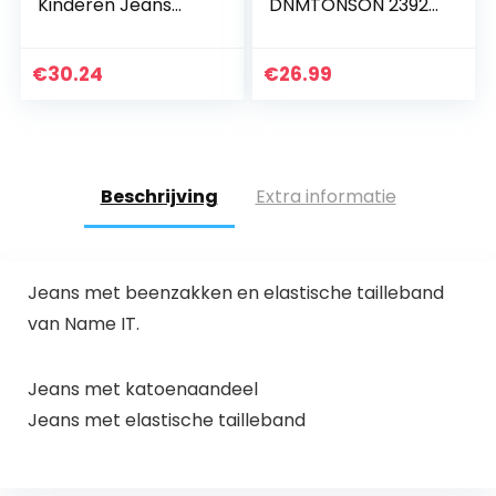
Kinderen Jeans
DNMTONSON 2392
Zwart Grijs Casual
PANT NOOS
Regular Fit Denim
Elastisch Kids Boys
€
30.24
€
26.99
3-8 Jaar
Beschrijving
Extra informatie
Jeans met beenzakken en elastische tailleband
van Name IT.
Jeans met katoenaandeel
Jeans met elastische tailleband