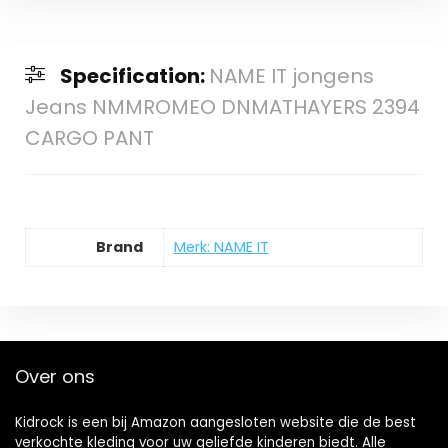
Specification:
NAME IT jongens
Jeans NMMROMEO DNMATHAYERS 2394
CARGO PANT
Brand
Merk: NAME IT
Over ons
Kidrock is een bij Amazon aangesloten website die de best
verkochte kleding voor uw geliefde kinderen biedt. Alle