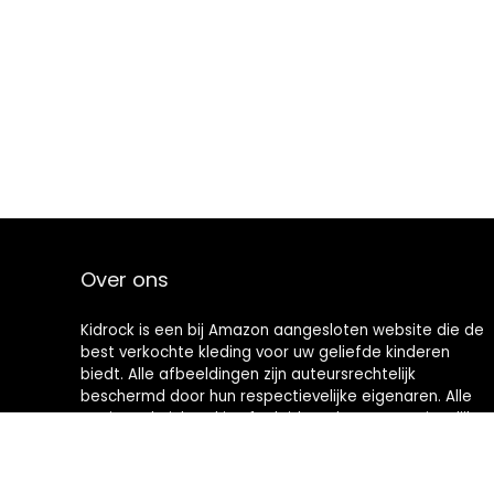
Over ons
Kidrock is een bij Amazon aangesloten website die de
best verkochte kleding voor uw geliefde kinderen
biedt. Alle afbeeldingen zijn auteursrechtelijk
beschermd door hun respectievelijke eigenaren. Alle
geciteerde inhoud is afgeleid van hun respectievelijke
bronnen.