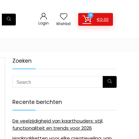
0
€
0.00
Login
Wishlist
Zoeken
Recente berichten
De veelzijdigheid van kaarthouders: stijl,
functionaliteit en trends voor 2026
Haakpakketten voor elke creatieveling: van