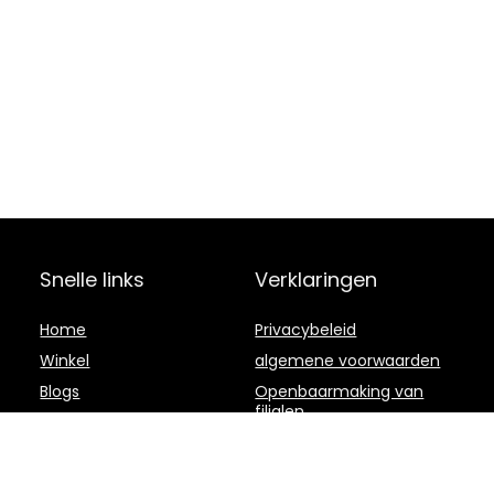
Snelle links
Verklaringen
Home
Privacybeleid
Winkel
algemene voorwaarden
Blogs
Openbaarmaking van
filialen
Overzicht
Onze webshops
Adverteren