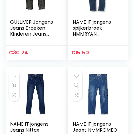
GULLIVER Jongens
NAME IT jongens
Jeans Broeken
spijkerbroek
Kinderen Jeans
NMMRYAN
Zwart Grijs Casual
DNMCART PANT
Regular Fit Denim
CAMP
Elastisch Kids Boys
€
30.24
€
15.50
3-8 Jaar
NAME IT jongens
NAME IT jongens
Jeans Nittax
Jeans NMMROMEO