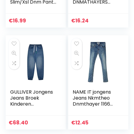
Slim/Xsl Dnm Pant
DNMATHAYERS
Nmt Noos
2394 CARGO PANT
€
16.99
€
16.24
GULLIVER Jongens
NAME IT jongens
Jeans Broek
Jeans Nkmtheo
Kinderen
Dnmthayer 1166
Spijkerbroek Blauw
Swe Pant Noos
Straight Regular Fit
Katoen Casual
€
68.40
€
12.45
Tieners 9-15 Jaar