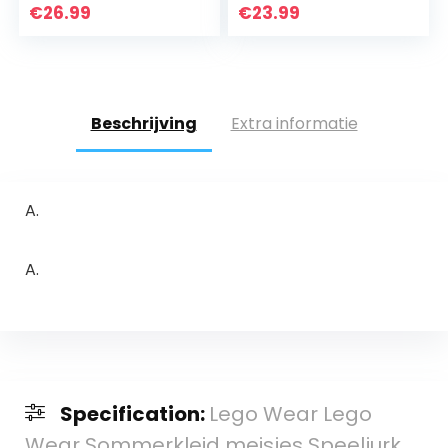
jaar, hemelsblauw)
€
26.99
€
23.99
Beschrijving
Extra informatie
A.
A.
Specification:
Lego Wear Lego
Wear Sommerkleid meisjes Speeljurk