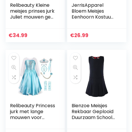
Relibeauty Kleine
JerrisApparel
meisjes prinses jurk
Bloem Meisjes
Juliet mouwen geel
Eenhoorn Kostuum
kostuum met
Prinses
accessoires (10
Verjaardagsfeest
jaar, geel)
Carnaval Jurk
€
34.99
€
26.99
Relibeauty Princess
Bienzoe Meisjes
jurk met lange
Rekbaar Geplooid
mouwen voor
Duurzaam School
meisjes met
Jurk
accessoires (5-6