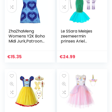
ZhaZhaMeng
Le SSara Meisjes
Womens Y2K Boho
zeemeermin
Midi Jurk,Patroon
prinses Ariel
Mouwloos 90S E-
kostuum pailletten
Girls Tank Jurken
feestjurk met
Bodycon voor
accessoires voor
€
15.35
€
24.99
Tiener Meisjes
kinderen