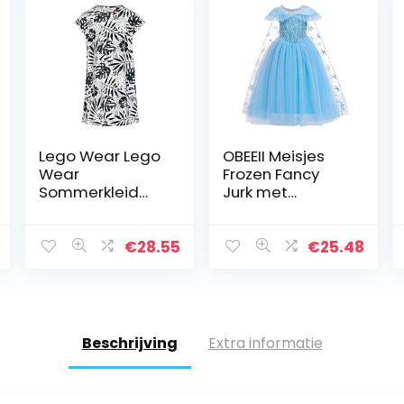
Lego Wear Lego
OBEEII Meisjes
Wear
Frozen Fancy
Sommerkleid
Jurk met
meisjes
Verwijderbare
Speeljurk
Mantel Prinses
Elsa Anna
€
28.55
€
25.48
Carnaval
Kostuum
Sneeuw Koningin
Cosplay…
Beschrijving
Extra informatie