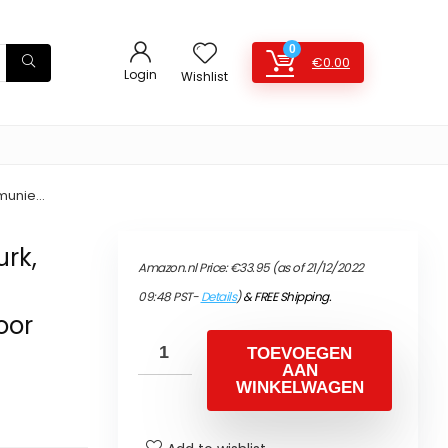
0
€
0.00
Login
Wishlist
mmunie…
rk,
Amazon.nl Price:
€
33.95
(as of 21/12/2022
09:48 PST-
Details
)
&
FREE Shipping
.
oor
TOEVOEGEN
AAN
WINKELWAGEN