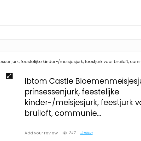
senjurk, feestelijke kinder-/meisjesjurk, feestjurk voor bruiloft, co
Ibtom Castle Bloemenmeisjesju
prinsessenjurk, feestelijke
kinder-/meisjesjurk, feestjurk v
bruiloft, communie…
247
Jurken
Add your review