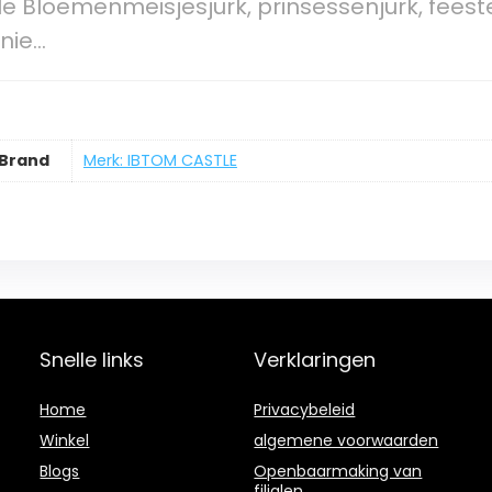
e Bloemenmeisjesjurk, prinsessenjurk, feestel
unie…
Brand
Merk: IBTOM CASTLE
Snelle links
Verklaringen
Home
Privacybeleid
Winkel
algemene voorwaarden
Blogs
Openbaarmaking van
filialen