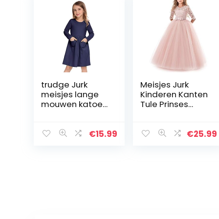
trudge Jurk
Meisjes Jurk
meisjes lange
Kinderen Kanten
mouwen katoen
Tule Prinses
lange mouwen
Jurken Partij
jurk kinderen
Galajurk
herfst skaterjurk
Trouwjurk
€
15.99
€
25.99
A-lijn vrije tijd
Bruiloft
jurk peuter
Bloemenmeisjes
effen…
Jurk Avondjurk