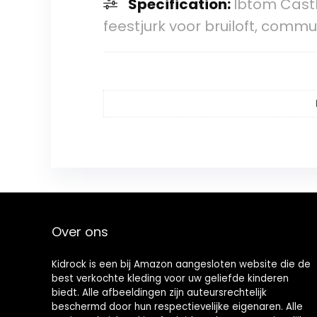
Specification:
Ibtom Castl
feestjurk voor bruiloft, comm
Over ons
Kidrock is een bij Amazon aangesloten website die de
best verkochte kleding voor uw geliefde kinderen
biedt. Alle afbeeldingen zijn auteursrechtelijk
beschermd door hun respectievelijke eigenaren. Alle