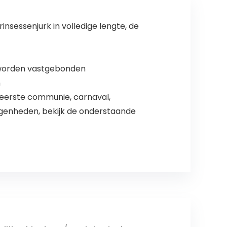
nsessenjurk in volledige lengte, de
k worden vastgebonden
n
, eerste communie, carnaval,
legenheden, bekijk de onderstaande