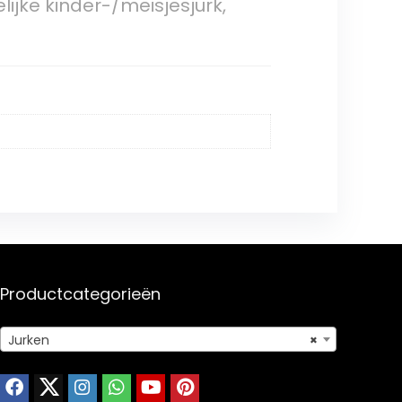
ijke kinder-/meisjesjurk,
Productcategorieën
Jurken
×