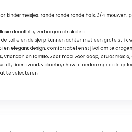
or kindermeisjes, ronde ronde ronde hals, 3/4 mouwen, pri
llusie decolleté, verborgen ritssluiting
 de taille en de sjerp kunnen achter met een grote stri
oi en elegant design, comfortabel en stijlvol om te drage
s, vrienden en familie. Zeer mooi voor doop, bruidsmeisje
bruiloft, dansavond, vakantie, show of andere speciale ge
aat te selecteren