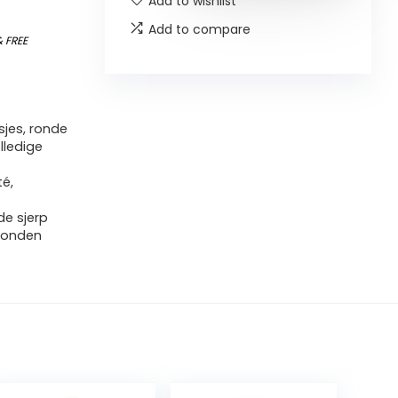
Add to wishlist
Add to compare
&
FREE
sjes, ronde
lledige
té,
de sjerp
bonden