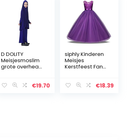
D DOLITY
siphly Kinderen
Meisjesmoslim
Meisjes
grote overhead
Kerstfeest Fancy
Hijab Abaya
Jurk voor
Jilbab Islam
Cosplay Festival
gebed rok voor
Prestaties
€
19.70
€
18.39
Hadsch Umrah
Verjaardag
Bruiloft Carnaval
Fotoshoot…