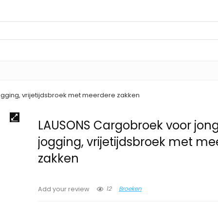
gging, vrijetijdsbroek met meerdere zakken
LAUSONS Cargobroek voor jong
jogging, vrijetijdsbroek met m
zakken
12
Broeken
Add your review