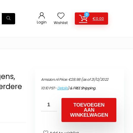
0
€
0.00
Login
Wishlist
ens,
Amazon.nl Price:
€
28.98
(as of 21/12/2022
eerdere
10:10 PST-
Details
)
&
FREE Shipping
.
TOEVOEGEN
AAN
WINKELWAGEN