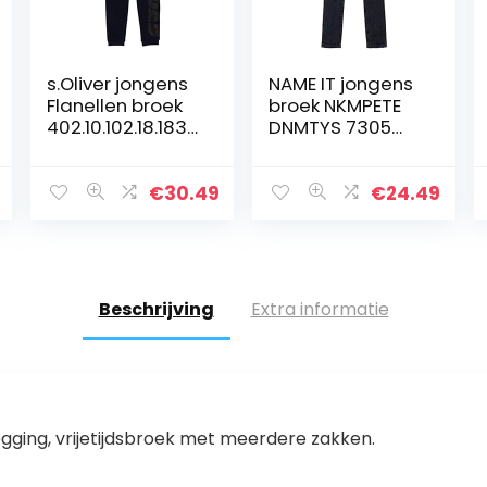
s.Oliver jongens
NAME IT jongens
Flanellen broek
broek NKMPETE
402.10.102.18.183.
DNMTYS 7305
2057963
PANT NOOS
€
30.49
€
24.49
Beschrijving
Extra informatie
gging, vrijetijdsbroek met meerdere zakken.