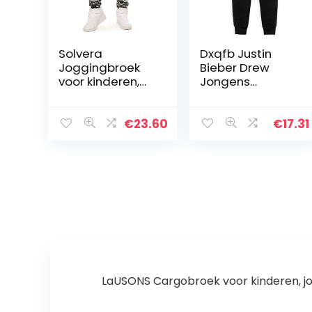
Solvera
Dxqfb Justin
Joggingbroek
Bieber Drew
voor kinderen,
Jongens
elastische
Sweatpants,
tailleband,
Joggingbroek
camouflage-
voor jongens
€
23.60
€
17.31
broek voor
jongens en
cargo, met
zakken
LaUSONS Cargobroek voor kinderen, jo