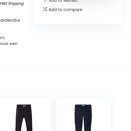
Add to wishlist
FREE Shipping
.
Add to compare
 garderobe
rm.
 voor een