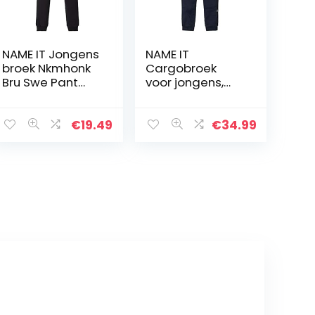
NAME IT Jongens
NAME IT
broek Nkmhonk
Cargobroek
Bru Swe Pant
voor jongens,
Noos
regular fit
€
19.49
€
34.99