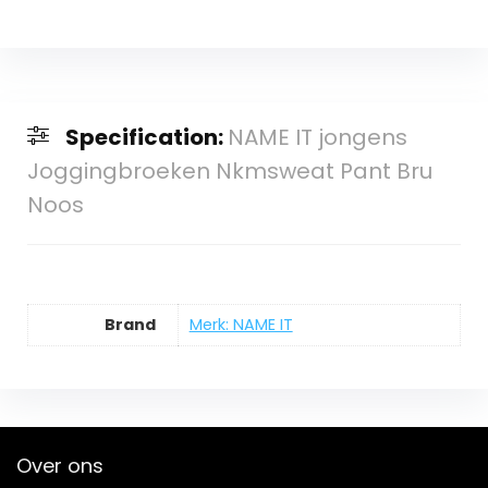
Specification:
NAME IT jongens
Joggingbroeken Nkmsweat Pant Bru
Noos
Brand
Merk: NAME IT
Over ons