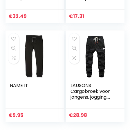
Joggingbroek
Joggingbroek voor
Winter Actieve
jongens
Track Joggers
€
32.49
€
17.31
Broek
NAME IT
LAUSONS
Cargobroek voor
jongens, jogging,
vrijetijdsbroek met
meerdere zakken
€
9.95
€
28.98