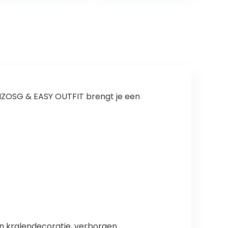
Gelaagde Tule
Jurken
IZOSG & EASY OUTFIT brengt je een
n kralendecoratie, verborgen