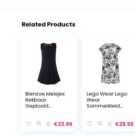
Related Products
Bienzoe Meisjes
Lego Wear Lego
Rekbaar
Wear
Geplooid
Sommerkleid
Duurzaam
meisjes
School Jurk
Speeljurk
€
23.99
€
28.55