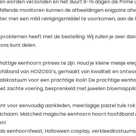
n worden verzonden en het duurt 8-15 dagen als Prime ui
llende monitoren kunnen de afbeeldingen enigszins afwij
 met een mild reinigingsmiddel te voorkomen, aan de lijn
oblemen heeft met de bestelling. Wij zullen je zeer dankba
ons kunt delen.
ttige eenhoorn prinses te zijn. Houd je kleine meisje el
ofdband van HOIZOSG’s, gemaakt van kwaliteit en ontwo
alskostuum voor een prachtige look! De prachtige eenho
met zachte voering, besprenkeld met juwelen bloemapplicat
ant voor eenvoudig aankleden, meerlagige pastel tule rok
k lichaam. Matched magische eenhoorn hoorn hoofdband m
en!
ls eenhoornfeest, Halloween cosplay, verkleedkostuums, 