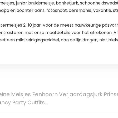
meisjes, junior bruidsmeisje, banketjurk, schoonheidsweds
, papa en dochter dans, fotoshoot, ceremonie, vakantie, s
ermeisjes 2-10 jaar. Voor de meest nauwkeurige pasvorm 
ntrasteren met onze maatdetails voor het afrekenen. A
 een mild reinigingsmiddel, aan de lijn drogen, niet bleke
eine Meisjes Eenhoorn Verjaardagsjurk Prin
ncy Party Outfits…