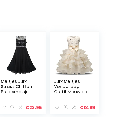
Meisjes Jurk
Jurk Meisjes
Strass Chiffon
Verjaardag
Bruidsmeisje
Outfit Mouwloos
Dans Bal Maxi
Tutu Prinses
Japon 6-14 jaren
Jurken Bruiloft
Partij
€
23.95
€
18.99
Bruidsmeisjes