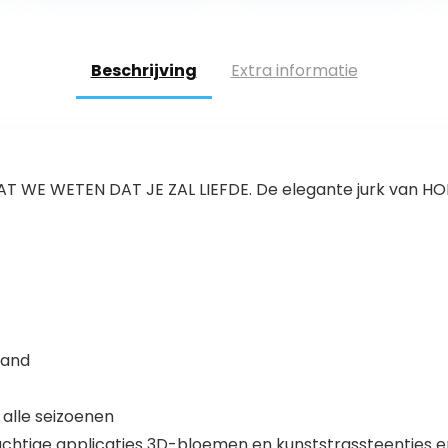
verkleedfeestje
Beschrijving
Extra informatie
AT WE WETEN DAT JE ZAL LIEFDE. De elegante jurk van HO
band
, alle seizoenen
chtige applicaties 3D-bloemen en kunststrassteentjes e