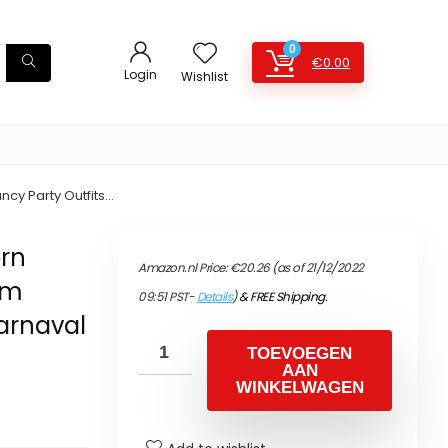
0
€
0.00
Login
Wishlist
cy Party Outfits…
orn
Amazon.nl Price:
€
20.26
(as of 21/12/2022
um
09:51 PST-
Details
)
&
FREE Shipping
.
arnaval
TOEVOEGEN
AAN
WINKELWAGEN