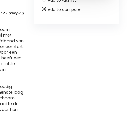
Add to wishlist
Add to compare
&
FREE Shipping
.
hoorn
oi met
ofdband van
or comfort.
voor een
 heeft een
t zachte
 in
voudig
nenste laag
lichaam.
aakte de
 voor hun