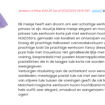
Amazon.nl Price:
€
20.26
(as of 21/12/2022 09:51 PST-
Details
)
Elk meisje heeft een droom om een schattige een
prinses te zijn. Houd je kleine meisje elegant en mo
prinses tule eenhoorn korte jurk met eenhoorn ho
HOIZOSG’s, gemaakt van kwaliteit en ontworpen vo
Draag dit prachtige Halloween carnavalskostuum 
prachtige look! De prachtige eenhoorn fancy dress
pure hals met mouwloos. Het getailleerde lijfje me
voering, besprenkeld met juwelen bloemapplicaties
pasteltinten die in de laagjes tule korte rok worden
weergegeven.
Verborgen ritssluiting aan de achterkant voor een
aankleden, meerlagige pastel tule rok met een bin
van stijvere tule tussen de voeringen geeft de rok 
Matched magische eenhoorn hoorn hoofdband m
hele outfit zeer elegant, smaakvol en aangenaam
ogen!