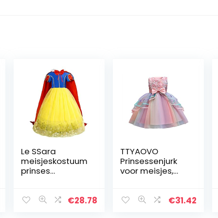
Le SSara
TTYAOVO
meisjeskostuum
Prinsessenjurk
prinses
voor meisjes,
sneeuwwitje
met bloemen,
toverfee,
736 Roze, 4-5
verkleedjurk met
Jaren
€
28.78
€
31.42
cape, voor