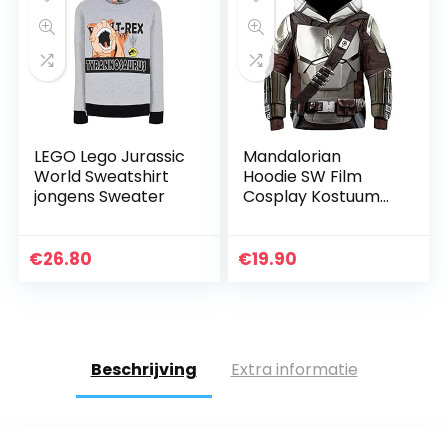
LEGO Lego Jurassic
Mandalorian
World Sweatshirt
Hoodie SW Film
jongens Sweater
Cosplay Kostuum
Accessoires 3D
Print Unisex Peuter
Kids Kostuum Film
€
26.80
€
19.90
Mode Polyester
Trui
Beschrijving
Extra informatie