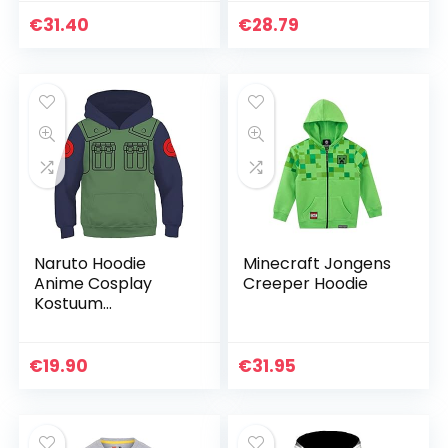
Broeken, Teenager
Sweatshirt Set 2
Unisex, dunne
Stuk Outfit Jongens
€
31.40
€
28.79
kledingset geschikt
Meisjes Lange
voor…
Mouwen
Naruto Hoodie
Minecraft Jongens
Anime Cosplay
Creeper Hoodie
Kostuum
Accessoires 3D
Print Unisex Peuter
Kids Halloween
€
19.90
€
31.95
Kostuum Anime
Mode Polyester
Trui