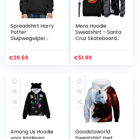
Spreadshirt Harry
Mens Hoodie
Potter
Sweatshirt – Santa
Sluipwegwijzer
Cruz Skateboard
Kinderen trui
Print Warm
Premium met
Sweater Jas Zip
capuchon
Honkbal Uniform
€
29.69
€
51.99
Lange Mouw
Pullover Top –
Teen…
Among Us Hoodie
Goodstoworld
voor kinderen,
Sweatshirt met