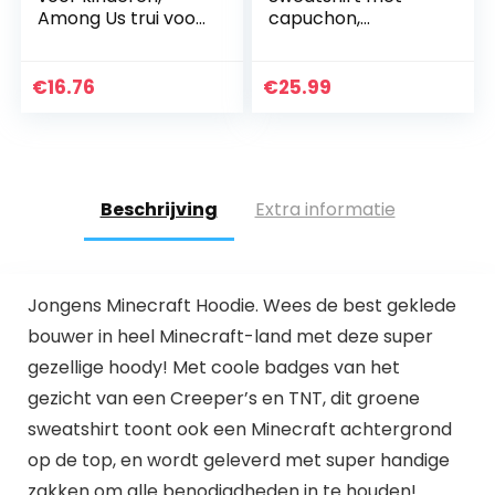
Among Us trui voor
capuchon,
jongens en meisjes,
grappige 3D-print,
90-170 cm, Among
hoodie voor
Us Cosplay
jongens en meisjes
€
16.76
€
25.99
kostuum,
van 4-16 jaar
streetwear…
Beschrijving
Extra informatie
Jongens Minecraft Hoodie. Wees de best geklede
bouwer in heel Minecraft-land met deze super
gezellige hoody! Met coole badges van het
gezicht van een Creeper’s en TNT, dit groene
sweatshirt toont ook een Minecraft achtergrond
op de top, en wordt geleverd met super handige
zakken om alle benodigdheden in te houden!