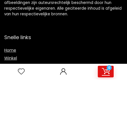
afbeeldingen zijn auteursrechtelijk beschermd door hun
respectievelijke eigenaren. Alle geciteerde inhoud is afgeleid
van hun respectievelijke bronnen.
Snelle links
Home
Winkel
Blogs
0
Overzicht
Onze webshops
Adverteren
Verklaringen
Privacybeleid
algemene voorwaarden