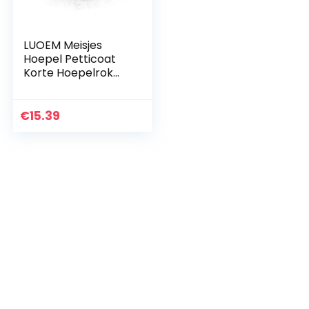
LUOEM Meisjes
Hoepel Petticoat
Korte Hoepelrok
Onderrok Kanten
Onderrok Wit Korte
Petticoat Voor
€
15.39
Kinderen Meisjes…