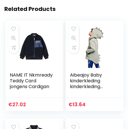
Related Products
NAME IT Nkmready
Aibeajoy Baby
Teddy Card
kinderkleding
jongens Cardigan
kinderkleding
jongen draak jas
kinderen herfst
dinosaurus lange
€
27.02
€
13.64
mouwen tops
hoodie voor…