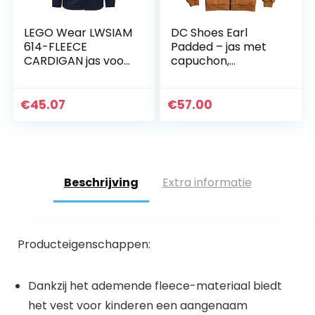
LEGO Wear LWSIAM
DC Shoes Earl
614-FLEECE
Padded – jas met
CARDIGAN jas voor
capuchon,
jongens
gewatteerd, voor
jongens, 8-16
jongens
€
45.07
€
57.00
Gewatteerde jas
met capuchon
Beschrijving
Extra informatie
Producteigenschappen:
Dankzij het ademende fleece-materiaal biedt
het vest voor kinderen een aangenaam