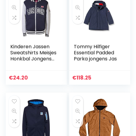
Kinderen Jassen
Tommy Hilfiger
Sweatshirts Meisjes
Essential Padded
Honkbal Jongens
Parka jongens Jas
Londen College
Tops Kids Zip Trui
€
24.20
€
118.25