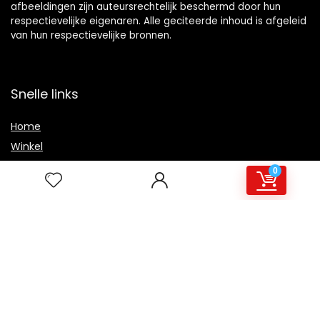
afbeeldingen zijn auteursrechtelijk beschermd door hun
respectievelijke eigenaren. Alle geciteerde inhoud is afgeleid
van hun respectievelijke bronnen.
Snelle links
Home
Winkel
Blogs
0
Overzicht
Onze webshops
Adverteren
Verklaringen
Privacybeleid
algemene voorwaarden