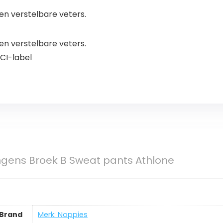
n verstelbare veters.
n verstelbare veters.
CI-label
ngens Broek B Sweat pants Athlone
Brand
Merk: Noppies