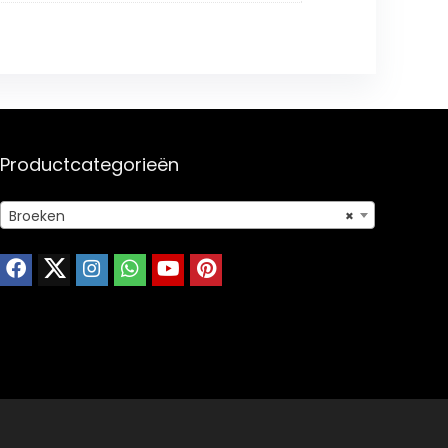
Productcategorieën
Broeken
×