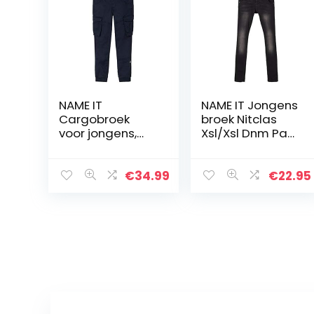
NAME IT
NAME IT Jongens
Cargobroek
broek Nitclas
voor jongens,
Xsl/Xsl Dnm Pant
regular fit
Nmt Noos
€
34.99
€
22.95