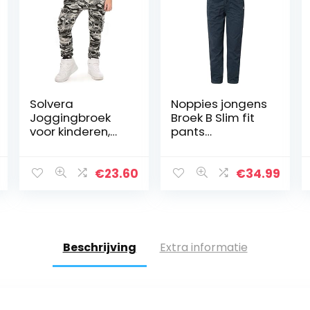
Solvera
Noppies jongens
Joggingbroek
Broek B Slim fit
voor kinderen,
pants
elastische
Fraserburg
tailleband,
camouflage-
€
23.60
€
34.99
broek voor
jongens en
cargo, met
zakken
Beschrijving
Extra informatie