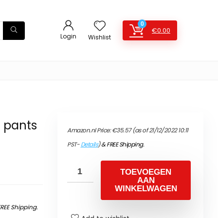
0
€
0.00
Login
Wishlist
 pants
Amazon.nl Price:
€
35.57
(as of 21/12/2022 10:11
PST-
Details
)
&
FREE Shipping
.
TOEVOEGEN
AAN
WINKELWAGEN
FREE Shipping
.