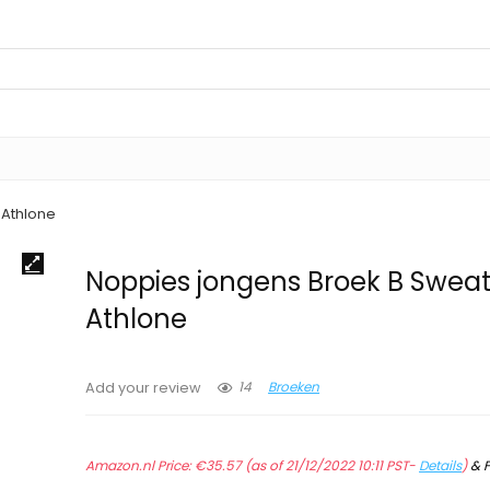
 Athlone
Noppies jongens Broek B Sweat
Athlone
14
Broeken
Add your review
Amazon.nl Price:
€
35.57
(as of 21/12/2022 10:11 PST-
Details
)
&