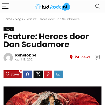
Home
»
blogs
»
Feature: Heroes door Dan Scudamore
Blogs
Feature: Heroes door
Dan Scudamore
Renelobbe
24
Views
april 18, 2021
0
Save