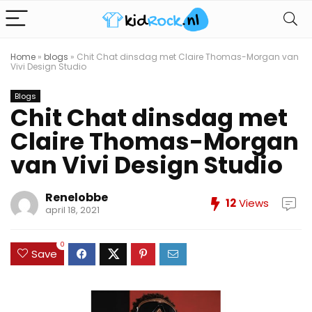
Home
»
blogs
»
Chit Chat dinsdag met Claire Thomas-Morgan van
Vivi Design Studio
Blogs
Chit Chat dinsdag met
Claire Thomas-Morgan
van Vivi Design Studio
Renelobbe
12
Views
april 18, 2021
0
Save