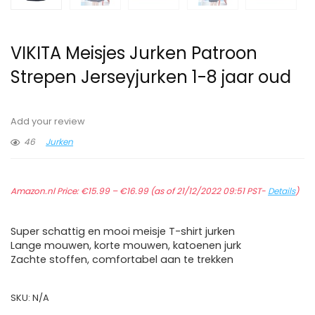
VIKITA Meisjes Jurken Patroon
Strepen Jerseyjurken 1-8 jaar oud
Add your review
46
Jurken
Prijsklasse:
Amazon.nl Price:
€
15.99
–
€
16.99
€15.99
(as of 21/12/2022 09:51 PST-
Details
)
tot
€16.99
Super schattig en mooi meisje T-shirt jurken
Lange mouwen, korte mouwen, katoenen jurk
Zachte stoffen, comfortabel aan te trekken
SKU:
N/A