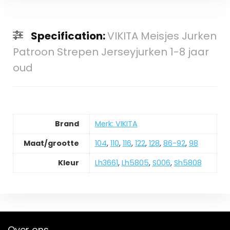
Specification:
VIKITA Meisjes Jurken
Patroon Strepen Jerseyjurken 1-8 jaar
oud
Brand
Merk: VIKITA
Maat/grootte
104
,
110
,
116
,
122
,
128
,
86-92
,
98
Kleur
Lh3661
,
Lh5805
,
S006
,
Sh5808
Over ons