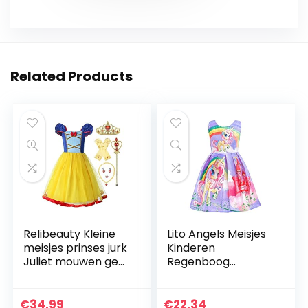
Related Products
Relibeauty Kleine
Lito Angels Meisjes
meisjes prinses jurk
Kinderen
Juliet mouwen geel
Regenboog
kostuum met
Eenhoorn Jurk
accessoires (10
Kostuum Fancy
jaar, geel)
Dress Up Outfit
€
34.99
€
22.34