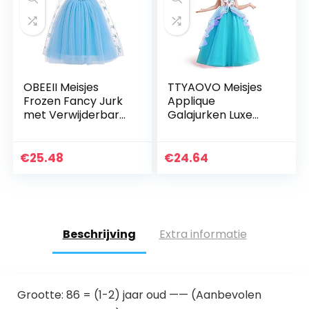
OBEEII Meisjes
TTYAOVO Meisjes
Frozen Fancy Jurk
Applique
met Verwijderbare
Galajurken Luxe
Mantel Prinses Elsa
Bruiloft
Anna Carnaval
Verjaardagsfeestje
Kostuum Sneeuw
Prinses Lange
€
25.48
€
24.64
Koningin Cosplay…
Jurken
Beschrijving
Extra informatie
Grootte: 86 = (1-2) jaar oud —— (Aanbevolen