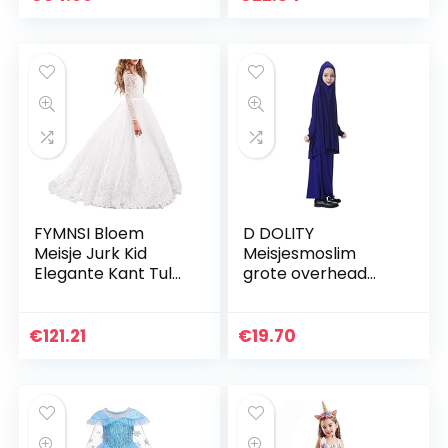
Halloween Partij
FYMNSI Bloem
D DOLITY
Meisje Jurk Kid
Meisjesmoslim
Elegante Kant Tule
grote overhead
Prinses Lange Jurk
Hijab Abaya Jilbab
Junior Bruidsmeisje
Islam gebed rok
Bruiloft Tutu Maxi
voor Hadsch
€
121.21
€
19.70
Jurk Eerste…
Umrah