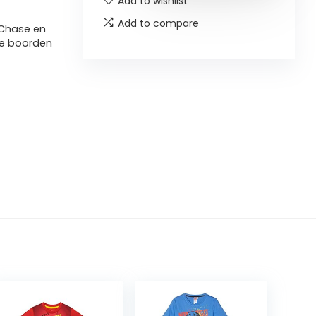
Add to wishlist
Add to compare
, Chase en
he boorden