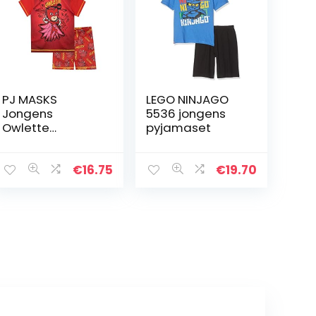
PJ MASKS
LEGO NINJAGO
Jongens
5536 jongens
Owlette
pyjamaset
Pyjama’s
€
16.75
€
19.70