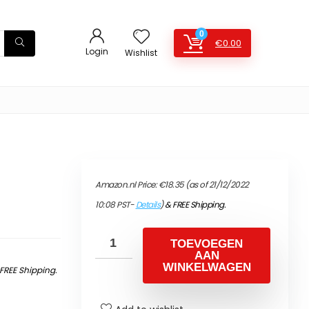
0
€
0.00
Login
Wishlist
Amazon.nl Price:
€
18.35
(as of 21/12/2022
10:08 PST-
Details
)
&
FREE Shipping
.
TOEVOEGEN
AAN
WINKELWAGEN
FREE Shipping
.