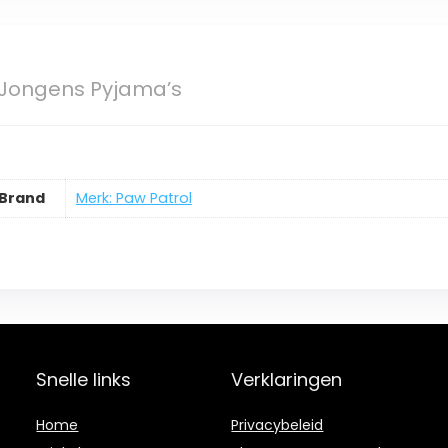
 Jongens Pyjama’s
Brand
Merk: Paw Patrol
Snelle links
Verklaringen
Home
Privacybeleid