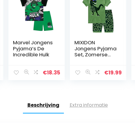
Marvel Jongens
MIXIDON
Pyjama’s De
Jongens Pyjama
Incredible Hulk
Set, Zomerse
Pyjama met
Korte Mouw voor
Kinderen,
€
18.35
€
19.99
Katoenen
Pyjama met
Dinosaurus Print,
Kort…
Beschrijving
Extra informatie