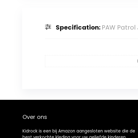
Specification:
PAW Patrol
Over ons
Kidrock is een bij Amazon aangesloten website die de
best verkochte kleding voor uw geliefde kinderen