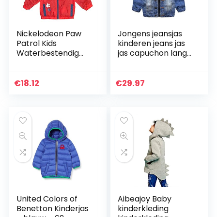
Nickelodeon Paw
Jongens jeansjas
Patrol Kids
kinderen jeans jas
Waterbestendig
jas capuchon lange
Lichtjack met
mouwen blauw
Fleece Voering
denim tops kleding
ritssluiting lente
€
18.12
€
29.97
herfst casual…
United Colors of
Aibeajoy Baby
Benetton Kinderjas
kinderkleding