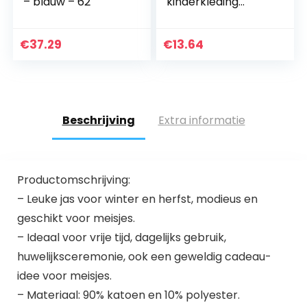
– blauw – 62
kinderkleding
jongen draak jas
kinderen herfst
dinosaurus lange
€
37.29
€
13.64
mouwen tops
hoodie voor…
Beschrijving
Extra informatie
Productomschrijving:
– Leuke jas voor winter en herfst, modieus en
geschikt voor meisjes.
– Ideaal voor vrije tijd, dagelijks gebruik,
huwelijksceremonie, ook een geweldig cadeau-
idee voor meisjes.
– Materiaal: 90% katoen en 10% polyester.