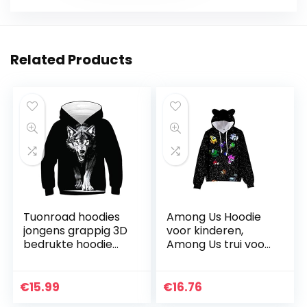
Related Products
Tuonroad hoodies
Among Us Hoodie
jongens grappig 3D
voor kinderen,
bedrukte hoodie
Among Us trui voor
teenagers lange
jongens en meisjes,
mouwen winter trui
90-170 cm, Among
sweatshirt met
Us Cosplay
€
15.99
€
16.76
zakken 6-16T
kostuum,