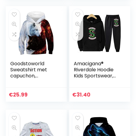
streetwear…
Goodstoworld
Amacigana®
Sweatshirt met
Riverdale Hoodie
capuchon,
Kids Sportswear,
grappige 3D-print,
Outfits Pullover &
hoodie voor
Broeken, Teenager
jongens en meisjes
Unisex, dunne
€
25.99
€
31.40
van 4-16 jaar
kledingset geschikt
voor…