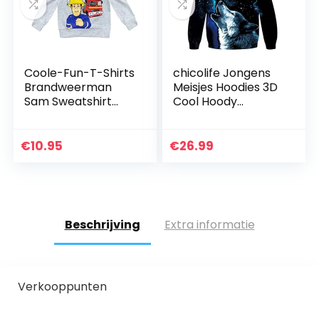
Coole-Fun-T-Shirts
chicolife Jongens
Brandweerman
Meisjes Hoodies 3D
Sam Sweatshirt
Cool Hoody
knuffelige
Grappige Trui
kinderhoodie
Sweatshirts Lange
jongens trui met
Mouw Hooded
€
10.95
€
26.99
capuchon zacht +
Truien met Zak S-
warm blauw of…
XXL
Beschrijving
Extra informatie
Verkooppunten