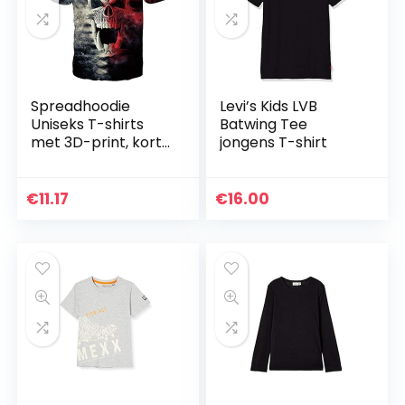
Spreadhoodie
Levi’s Kids LVB
Uniseks T-shirts
Batwing Tee
met 3D-print, korte
jongens T-shirt
mouwen, zomer,
casual, heren t-
shirt, top, tees, S-
€
11.17
€
16.00
2XL