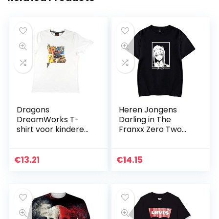
Dragons
Heren Jongens
DreamWorks T-
Darling in The
shirt voor kinderen
Franxx Zero Two
met drakenruiters
Cosplay T-shirt
en draak, wit
met bijpassende
Anime Girl Otaku
€
13.21
€
14.15
Korte Mouw Tee