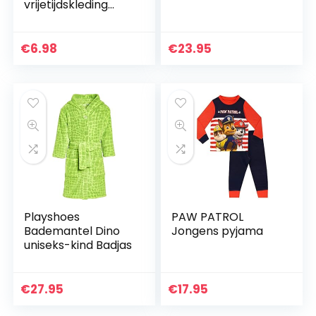
vrijetijdskleding
voor baby’s
kinderen meisjes
jongens, sets met
€
6.98
€
23.95
nachtkleding,
nachtkleding
pyjama…
Playshoes
PAW PATROL
Bademantel Dino
Jongens pyjama
uniseks-kind Badjas
€
27.95
€
17.95