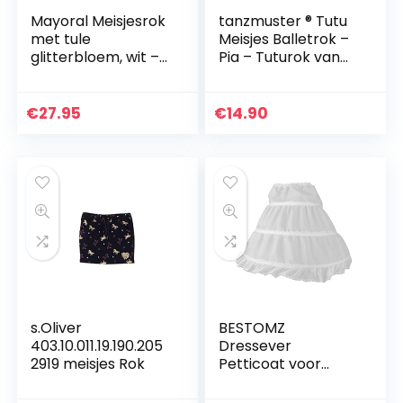
Mayoral Meisjesrok
tanzmuster ® Tutu
met tule
Meisjes Balletrok –
glitterbloem, wit –
Pia – Tuturok van
3901
tule om in te glijden
€
27.95
€
14.90
s.Oliver
BESTOMZ
403.10.011.19.190.205
Dressever
2919 meisjes Rok
Petticoat voor
meisjes, halve slip,
bloemenmeisje,