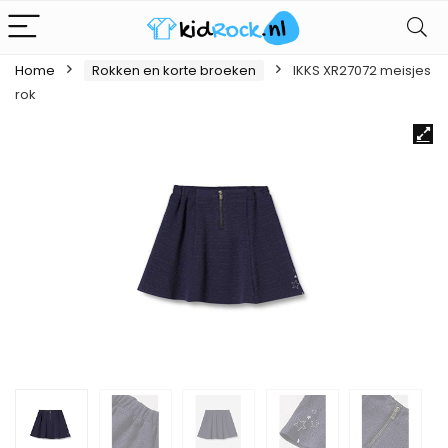
Home
Rokken en korte broeken
IKKS XR27072 meisjes
rok