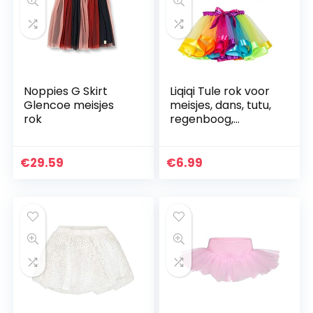
Noppies G Skirt
Liqiqi Tule rok voor
Glencoe meisjes
meisjes, dans, tutu,
rok
regenboog,
patroon, tule,
kostuum, meisjes,
prinses, ballet,
€
29.59
€
6.99
petticoat…