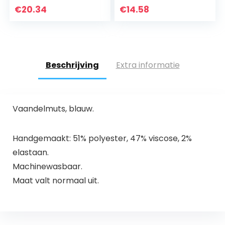
hoepelrok, maat M,
€
20.34
€
14.58
onderkant 63 cm
Beschrijving
Extra informatie
Vaandelmuts, blauw.
Handgemaakt: 51% polyester, 47% viscose, 2%
elastaan.
Machinewasbaar.
Maat valt normaal uit.