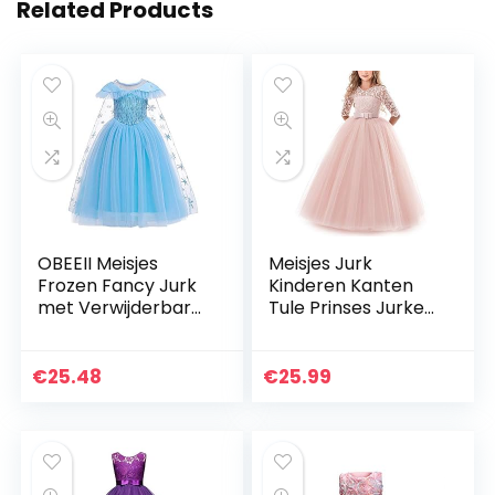
Related Products
OBEEII Meisjes
Meisjes Jurk
Frozen Fancy Jurk
Kinderen Kanten
met Verwijderbare
Tule Prinses Jurken
Mantel Prinses Elsa
Partij Galajurk
Anna Carnaval
Trouwjurk Bruiloft
Kostuum Sneeuw
Bloemenmeisjes
€
25.48
€
25.99
Koningin Cosplay…
Jurk Avondjurk