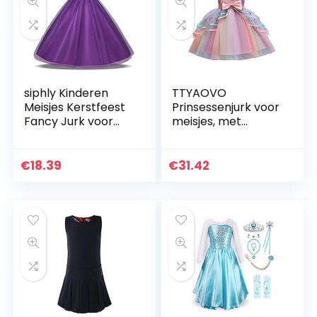
siphly Kinderen
TTYAOVO
Meisjes Kerstfeest
Prinsessenjurk voor
Fancy Jurk voor
meisjes, met
Cosplay Festival
bloemen, 736 Roze,
Prestaties
4-5 Jaren
Verjaardag Bruiloft
€
18.39
€
31.42
Carnaval
Fotoshoot…