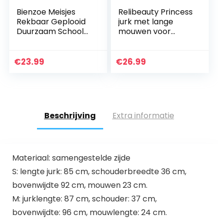
Bienzoe Meisjes
Relibeauty Princess
Rekbaar Geplooid
jurk met lange
Duurzaam School
mouwen voor
Jurk
meisjes met
accessoires (5-6
jaar, hemelsblauw)
€
23.99
€
26.99
Beschrijving
Extra informatie
Materiaal: samengestelde zijde
S: lengte jurk: 85 cm, schouderbreedte 36 cm,
bovenwijdte 92 cm, mouwen 23 cm.
M: jurklengte: 87 cm, schouder: 37 cm,
bovenwijdte: 96 cm, mouwlengte: 24 cm.