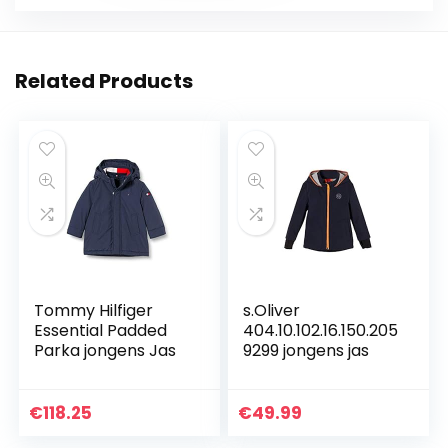
Related Products
Tommy Hilfiger
s.Oliver
Essential Padded
404.10.102.16.150.205
Parka jongens Jas
9299 jongens jas
€
118.25
€
49.99