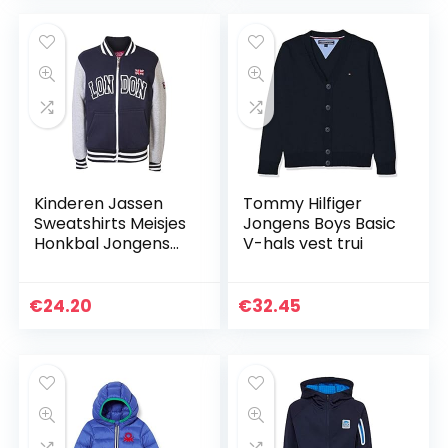
Kinderen Jassen
Tommy Hilfiger
Sweatshirts Meisjes
Jongens Boys Basic
Honkbal Jongens
V-hals vest trui
Londen College
Tops Kids Zip Trui
€
24.20
€
32.45