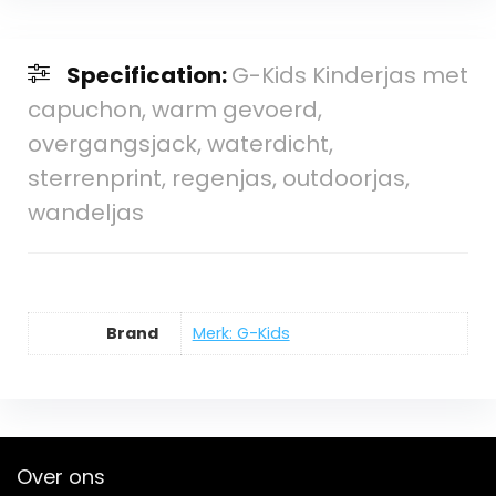
Specification:
G-Kids Kinderjas met
capuchon, warm gevoerd,
overgangsjack, waterdicht,
sterrenprint, regenjas, outdoorjas,
wandeljas
Brand
Merk: G-Kids
Over ons