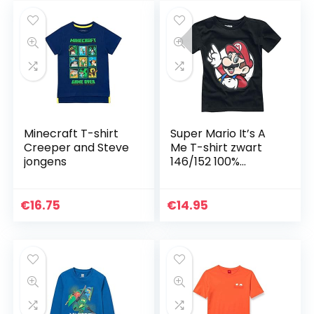
Minecraft T-shirt
Super Mario It’s A
Creeper and Steve
Me T-shirt zwart
jongens
146/152 100%
katoen Fan merch,
Gaming, Nintendo
€
16.75
€
14.95