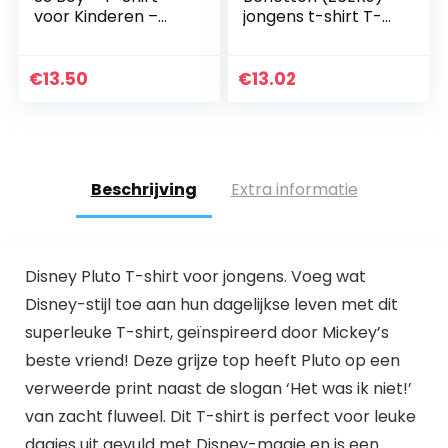
voor Kinderen –
jongens t-shirt T-
Zwart – Maat 5
SHIRT M/L
Jaar
€
13.50
€
13.02
Beschrijving
Extra informatie
Disney Pluto T-shirt voor jongens. Voeg wat
Disney-stijl toe aan hun dagelijkse leven met dit
superleuke T-shirt, geïnspireerd door Mickey’s
beste vriend! Deze grijze top heeft Pluto op een
verweerde print naast de slogan ‘Het was ik niet!’
van zacht fluweel. Dit T-shirt is perfect voor leuke
dagjes uit gevuld met Disney-magie en is een