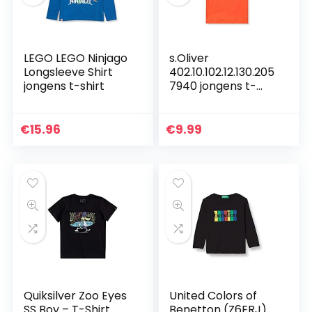
LEGO LEGO Ninjago
s.Oliver
Longsleeve Shirt
402.10.102.12.130.205
jongens t-shirt
7940 jongens t-
shirt
€
15.96
€
9.99
Quiksilver Zoo Eyes
United Colors of
SS Boy – T-Shirt
Benetton (Z6ERJ)