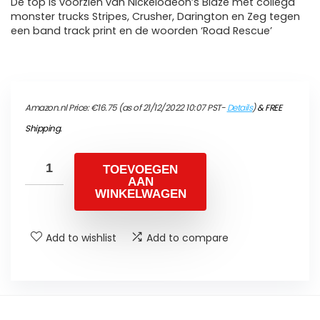
De top is voorzien van Nickelodeon’s Blaze met collega
monster trucks Stripes, Crusher, Darington en Zeg tegen
een band track print en de woorden ‘Road Rescue’
Amazon.nl Price:
€
16.75
(as of 21/12/2022 10:07 PST-
Details
)
&
FREE
Shipping
.
TOEVOEGEN
AAN
WINKELWAGEN
Add to wishlist
Add to compare