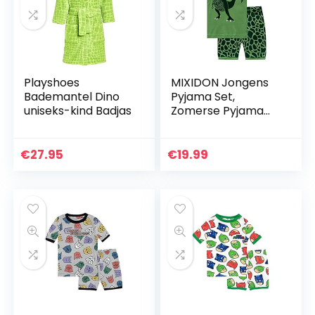
Playshoes
MIXIDON Jongens
Bademantel Dino
Pyjama Set,
uniseks-kind Badjas
Zomerse Pyjama
met Korte Mouw
voor Kinderen,
Katoenen Pyjama
€
27.95
€
19.99
met Dinosaurus
Print, Kort…