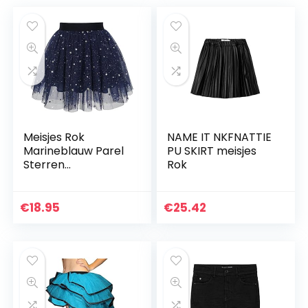
Meisjes Rok
NAME IT NKFNATTIE
Marineblauw Parel
PU SKIRT meisjes
Sterren
Rok
Sprankelend Tutu
Dansen 4-12 jaren
€
18.95
€
25.42