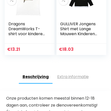
Dragons
GULLIVER Jongens
DreamWorks T-
Shirt met Lange
shirt voor kinderen
Mouwen Kinderen
met drakenruiters
Lange Mouw T-shirt
en draak, wit
Zwart Ronde Hals
Katoenen Casual
€
13.21
€
18.03
Top 3-8 Jaar
Beschrijving
Extra informatie
Onze producten komen meestal binnen 12-18
dagen aan, controleer ze dienovereenkomstig!