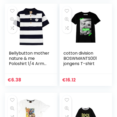
Bellybutton mother
cotton division
nature & me
BOSWMANTS001
Poloshirt 1/4 Arm
jongens T-shirt
jongens Poloshirt
€
6.38
€
16.12