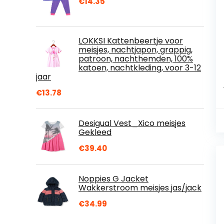
€
14.35
LOKKSI Kattenbeertje voor
meisjes, nachtjapon, grappig,
patroon, nachthemden, 100%
katoen, nachtkleding, voor 3-12
jaar
€
13.78
Desigual Vest_Xico meisjes
Gekleed
€
39.40
Noppies G Jacket
Wakkerstroom meisjes jas/jack
€
34.99