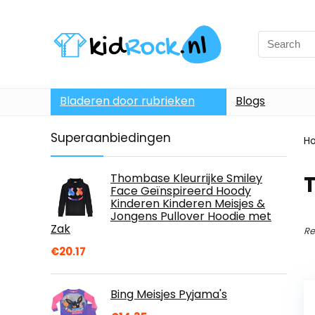
Bladeren door rubrieken
Blogs
Superaanbiedingen
H
Thombase Kleurrijke Smiley
T
Face Geïnspireerd Hoody
Kinderen Kinderen Meisjes &
Jongens Pullover Hoodie met
Zak
Re
€
20.17
Bing Meisjes Pyjama's