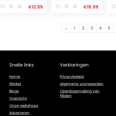
shirts Tops voor
to
Jongens Meisjes
€
12.55
€
15.99
Kinderen 6-14
jaar
←
1
2
3
4
5
Snelle links
Verklaringen
Home
Privacybeleid
Winkel
algemene voorwaarden
Blogs
Openbaarmaking van
filialen
Overzicht
Onze webshops
Adverteren