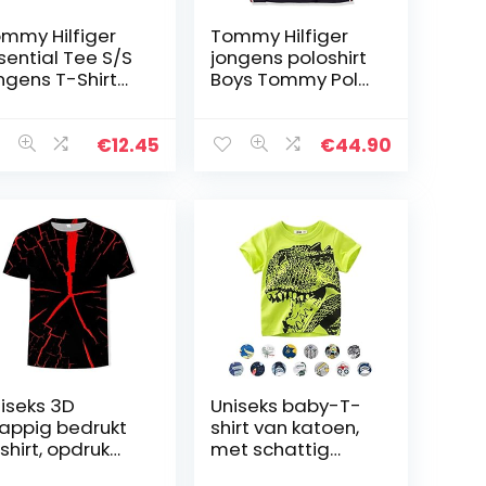
mmy Hilfiger
Tommy Hilfiger
sential Tee S/S
jongens poloshirt
ngens T-Shirt
Boys Tommy Polo
-Pack)
S/S
€
12.45
€
44.90
iseks 3D
Uniseks baby-T-
appig bedrukt
shirt van katoen,
shirt, opdruk
met schattig
nde hals hemd
cartoonfiguur,