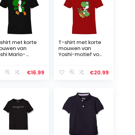
shirt met korte
T-shirt met korte
ouwen van
mouwen van
shi Mario-
Yoshi-motief voor
tief voor
jongens en
ngens en
meisjes
isjes
€
16.99
€
20.99