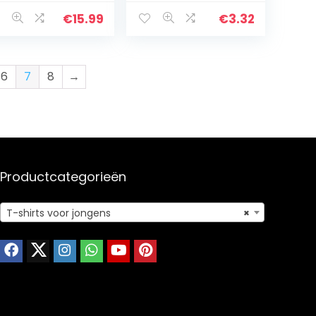
ps
dierenpatroon,
tops voor 1-7 jaar
€
15.99
€
3.32
oud
6
7
8
→
Productcategorieën
T-shirts voor jongens
×