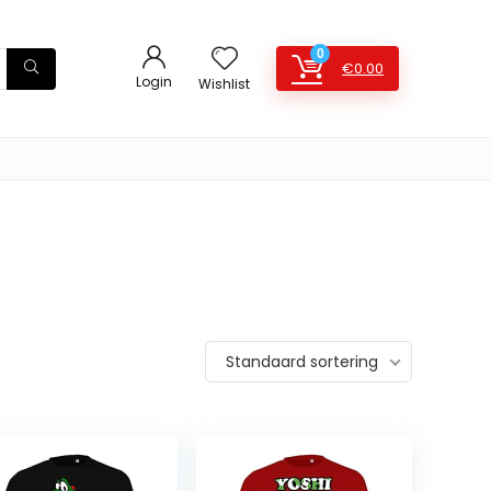
0
€
0.00
Login
Wishlist
Standaard sortering