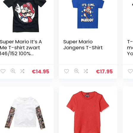
Super Mario It’s A
Super Mario
T-
Me T-shirt zwart
Jongens T-Shirt
m
146/152 100%
Yo
katoen Fan
mo
merch, Gaming,
jo
Nintendo
me
€
14.95
€
17.95