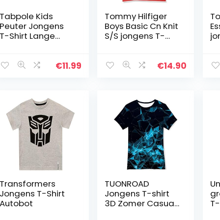
Tabpole Kids
Tommy Hilfiger
To
Peuter Jongens
Boys Basic Cn Knit
Es
T-Shirt Lange
S/S jongens T-
jo
Mouw Tattoo Print
Shirt
(1
Trui Top Shirt
€
11.99
€
14.90
Transformers
TUONROAD
Un
Jongens T-Shirt
Jongens T-shirt
gr
Autobot
3D Zomer Casual
T-
Korte Mouwen T-
ro