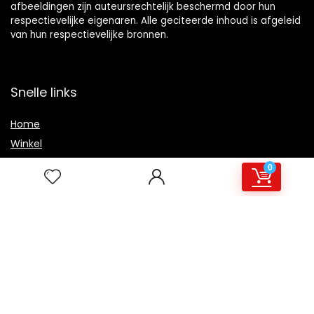
afbeeldingen zijn auteursrechtelijk beschermd door hun
respectievelijke eigenaren. Alle geciteerde inhoud is afgeleid
van hun respectievelijke bronnen.
Snelle links
Home
Winkel
Blogs
0
Overzicht
Onze webshops
Adverteren
Verklaringen
Privacybeleid
algemene voorwaarden