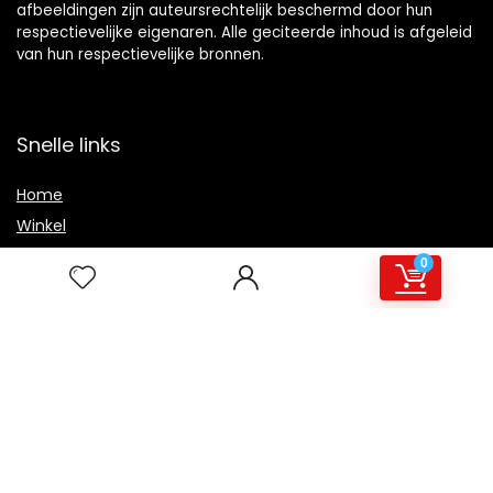
afbeeldingen zijn auteursrechtelijk beschermd door hun
respectievelijke eigenaren. Alle geciteerde inhoud is afgeleid
van hun respectievelijke bronnen.
Snelle links
Home
Winkel
Blogs
0
Overzicht
Onze webshops
Adverteren
Verklaringen
Privacybeleid
algemene voorwaarden