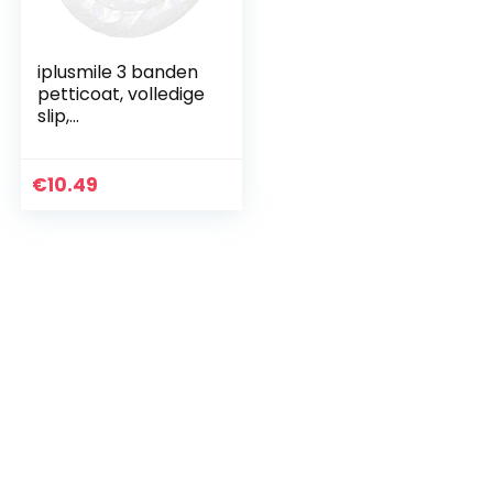
iplusmile 3 banden
petticoat, volledige
slip,
bloemenmeisjes,
crinoline, rok, halve
slip, prinsessenjurk
€
10.49
voor…