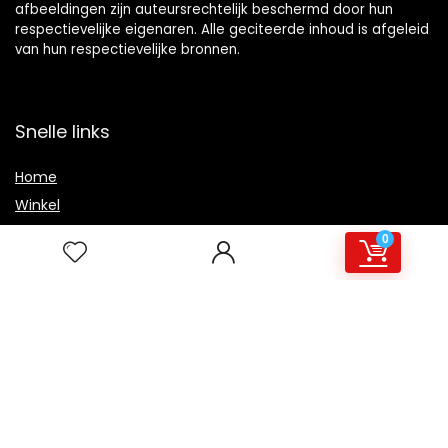
afbeeldingen zijn auteursrechtelijk beschermd door hun
respectievelijke eigenaren. Alle geciteerde inhoud is afgeleid
van hun respectievelijke bronnen.
Snelle links
Home
Winkel
Blogs
0
Overzicht
Onze webshops
Adverteren
Verklaringen
Privacybeleid
algemene voorwaarden