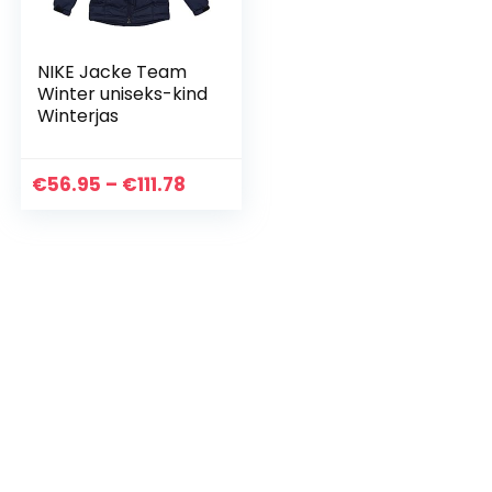
NIKE Jacke Team
Winter uniseks-kind
Winterjas
Prijsklasse:
€
56.95
–
€
111.78
€56.95
tot
€111.78