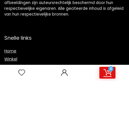
afbeeldingen zijn auteursrechtelijk beschermd door hun
respectievelijke eigenaren. Alle geciteerde inhoud is afgeleid
van hun respectievelijke bronnen.
Snelle links
Home
Winkel
Blogs
0
Overzicht
Onze webshops
Adverteren
Verklaringen
Privacybeleid
algemene voorwaarden