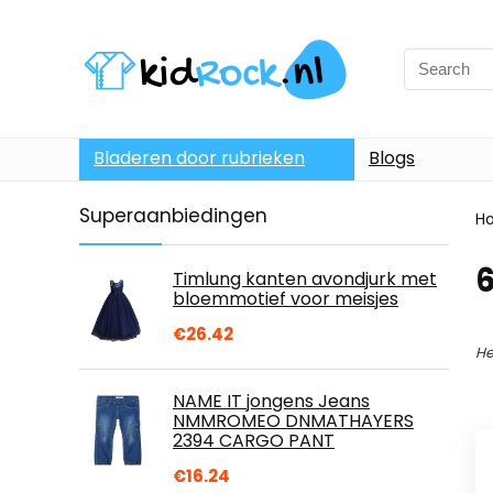
Bladeren door rubrieken
Blogs
Superaanbiedingen
H
6
Timlung kanten avondjurk met
bloemmotief voor meisjes
€
26.42
He
NAME IT jongens Jeans
NMMROMEO DNMATHAYERS
2394 CARGO PANT
€
16.24