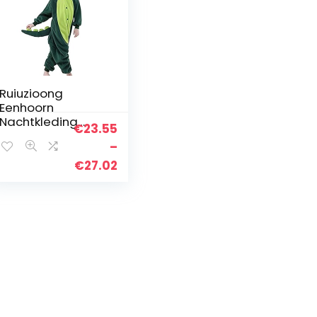
Ruiuzioong
Eenhoorn
Nachtkleding
€
23.55
Onesie Pyjama
–
Dier Unisex
Kostuum
Prijsklasse:
€
27.02
Nachtpak voor
€23.55
Jongens Meisjes
tot
€27.02