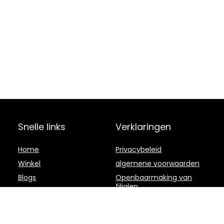
Snelle links
Verklaringen
Home
Privacybeleid
Winkel
algemene voorwaarden
Blogs
Openbaarmaking van
filialen
Overzicht
Onze webshops
Adverteren