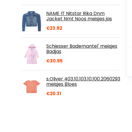
NAME IT Nitstar Rika Dnm
Jacket Nmt Noos meisjes jas
€
23.92
Schiesser Bademantel' meisjes
Badjas
€
30.95
s.Oliver 403.10.103.10.100.2060293
meisjes Bloes
€
20.31