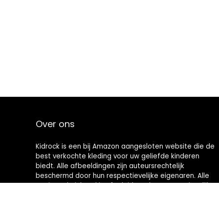
Over ons
Kidrock is een bij Amazon aangesloten website die de
best verkochte kleding voor uw geliefde kinderen
biedt. Alle afbeeldingen zijn auteursrechtelijk
beschermd door hun respectievelijke eigenaren. Alle
geciteerde inhoud is afgeleid van hun respectievelijke
bronnen.