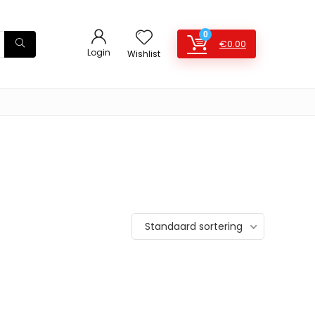
0
€
0.00
Login
Wishlist
Standaard sortering