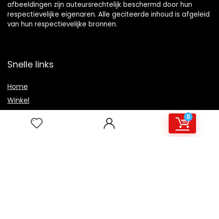
afbeeldingen zijn auteursrechtelijk beschermd door hun
respectievelijke eigenaren. Alle geciteerde inhoud is afgeleid
van hun respectievelijke bronnen.
Snelle links
Home
Winkel
Blogs
0
Overzicht
Onze webshops
Adverteren
Verklaringen
Privacybeleid
algemene voorwaarden