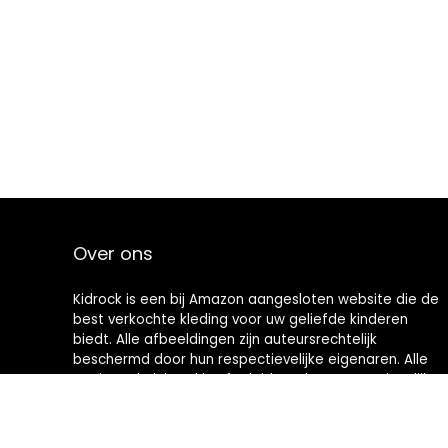
Over ons
Kidrock is een bij Amazon aangesloten website die de
best verkochte kleding voor uw geliefde kinderen
biedt. Alle afbeeldingen zijn auteursrechtelijk
beschermd door hun respectievelijke eigenaren. Alle
geciteerde inhoud is afgeleid van hun respectievelijke
bronnen.