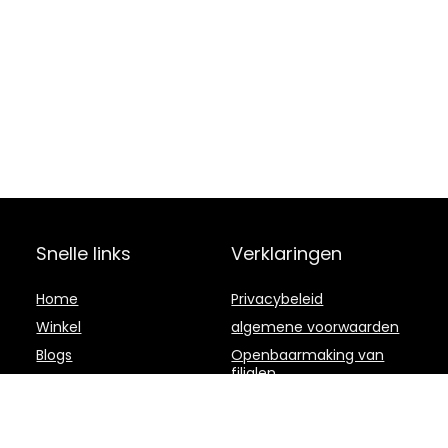
Snelle links
Verklaringen
Home
Privacybeleid
Winkel
algemene voorwaarden
Blogs
Openbaarmaking van
filialen
Overzicht
Onze webshops
Adverteren