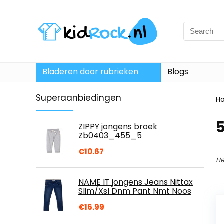
Bladeren door rubrieken
Blogs
Superaanbiedingen
H
5
ZIPPY jongens broek
Zb0403_455_5
€
10.67
He
NAME IT jongens Jeans Nittax
Slim/Xsl Dnm Pant Nmt Noos
€
16.99