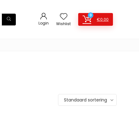
0
€
0.00
Login
Wishlist
Standaard sortering