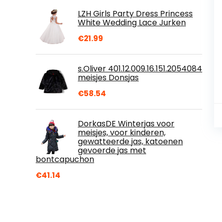
LZH Girls Party Dress Princess
White Wedding Lace Jurken
€
21.99
s.Oliver 401.12.009.16.151.2054084
meisjes Donsjas
€
58.54
DorkasDE Winterjas voor
meisjes, voor kinderen,
gewatteerde jas, katoenen
gevoerde jas met
bontcapuchon
€
41.14