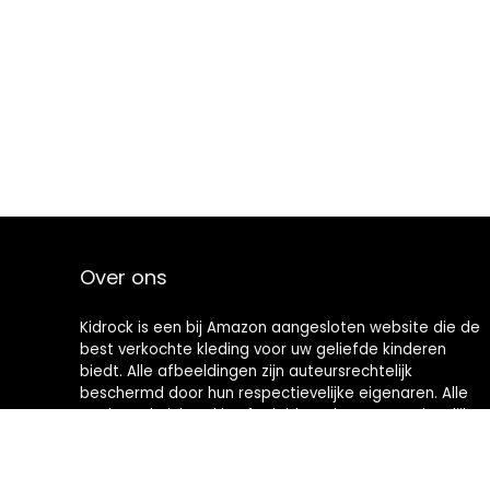
Over ons
Kidrock is een bij Amazon aangesloten website die de
best verkochte kleding voor uw geliefde kinderen
biedt. Alle afbeeldingen zijn auteursrechtelijk
beschermd door hun respectievelijke eigenaren. Alle
geciteerde inhoud is afgeleid van hun respectievelijke
bronnen.