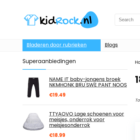
Bladeren door rubrieken
Blogs
Superaanbiedingen
H
NAME IT baby-jongens broek
NKMHONK BRU SWE PANT NOOS
€
19.49
To
TTYAOVO Lage schoenen voor
meisjes, onderrok voor
meisjesonderrok
€
18.99