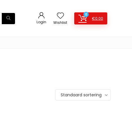
0
€
0.00
Login
Wishlist
Standaard sortering