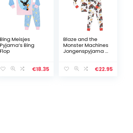
Bing Meisjes
Blaze and the
Pyjama’s Bing
Monster Machines
Flop
Jongenspyjama –
knusse pasvorm
€
18.35
€
22.95