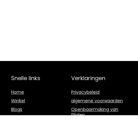
Snelle links
Verklaringen
Home
Privacybeleid
Winkel
algemene voorwaarden
Blogs
Openbaarmaking van
filialen
Overzicht
Onze webshops
Adverteren