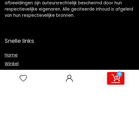
afbeeldingen zijn auteursrechtelijk beschermd door hun
respectievelijke eigenaren. Alle geciteerde inhoud is afgeleid
van hun respectievelijke bronnen.
Snelle links
Home
Winkel
Blogs
0
Overzicht
Onze webshops
Adverteren
Verklaringen
Privacybeleid
algemene voorwaarden