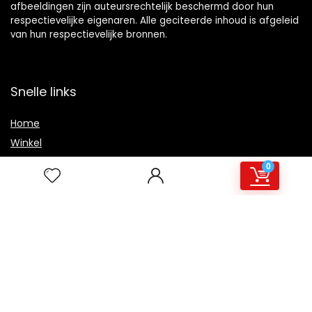
afbeeldingen zijn auteursrechtelijk beschermd door hun
respectievelijke eigenaren. Alle geciteerde inhoud is afgeleid
van hun respectievelijke bronnen.
Snelle links
Home
Winkel
Blogs
0
Overzicht
Onze webshops
Adverteren
Verklaringen
Privacybeleid
algemene voorwaarden