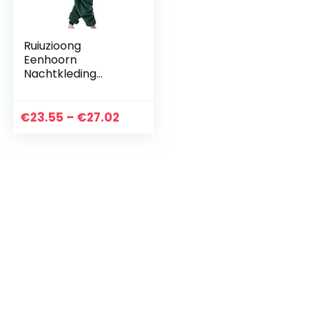
Ruiuzioong
Eenhoorn
Nachtkleding
Onesie Pyjama Dier
Unisex Kostuum
Nachtpak voor
Prijsklasse:
€
23.55
–
€
27.02
Jongens Meisjes
€23.55
tot
€27.02