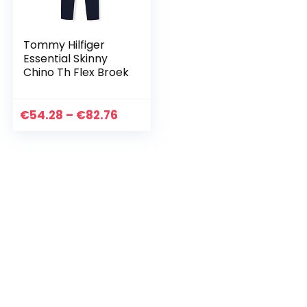
Tommy Hilfiger
Essential Skinny
Chino Th Flex Broek
Prijsklasse:
€
54.28
–
€
82.76
€54.28
tot
€82.76