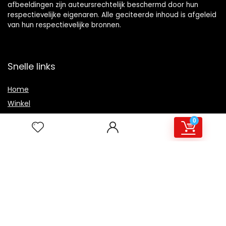
afbeeldingen zijn auteursrechtelijk beschermd door hun
respectievelijke eigenaren. Alle geciteerde inhoud is afgeleid
van hun respectievelijke bronnen.
Snelle links
Home
Winkel
Blogs
0
Overzicht
Onze webshops
Adverteren
Verklaringen
Privacybeleid
algemene voorwaarden