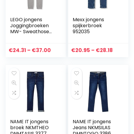
LEGO jongens
Mexx jongens
Joggingbroeken
spijkerbroek
MW- Sweathose
952035
LEGO Ninjago
Prijsklasse:
Prijskla
€
24.31
–
€
37.00
€
20.95
–
€
28.18
€24.31
€20.95
tot
tot
€37.00
€28.18
NAME IT jongens
NAME IT jongens
broek NKMTHEO
Jeans NKMSILAS
DNMTASIS 3377
DMNTOGO 3386