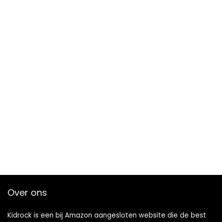
tot
€13.15
Over ons
Kidrock is een bij Amazon aangesloten website die de best