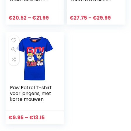
PANT NOOS
PANT NOOS
Prijsklasse:
Prijskla
€
20.52
–
€
21.99
€
27.75
–
€
29.99
€20.52
€27.75
tot
tot
€21.99
€29.99
Paw Patrol T-shirt
voor jongens, met
korte mouwen
Prijsklasse:
€
9.95
–
€
13.15
€9.95