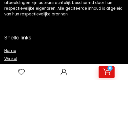
afbeeldingen zijn auteursrechtelijk beschermd door hun
respectievelijke eigenaren. Alle geciteerde inhoud is afgeleid
van hun respectievelijke bronnen.
Snelle links
Home
Winkel
Blogs
0
Overzicht
Onze webshops
Adverteren
Verklaringen
Privacybeleid
algemene voorwaarden