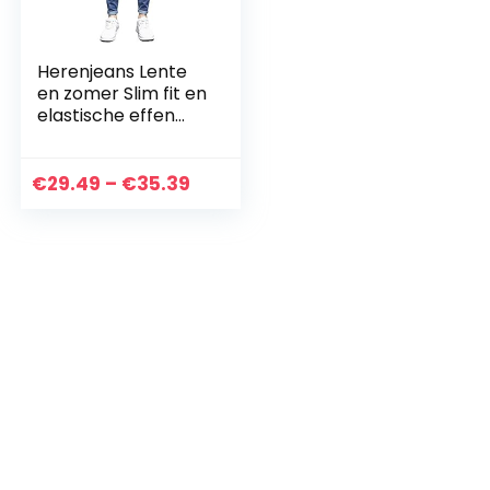
Herenjeans Lente
en zomer Slim fit en
elastische effen
kleur Plus-size
Koreaanse
modebroek
Prijsklasse:
€
29.49
–
€
35.39
€29.49
tot
€35.39