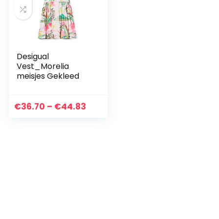
Desigual
Vest_Morelia
meisjes Gekleed
Prijsklasse:
€
36.70
–
€
44.83
€36.70
tot
€44.83