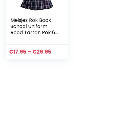
Meisjes Rok Back
School Uniform
Rood Tartan Rok 6-
14 jaren
Prijsklasse:
€
17.95
–
€
29.95
€17.95
tot
€29.95