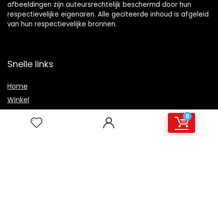
afbeeldingen zijn auteursrechtelijk beschermd door hun
respectievelijke eigenaren. Alle geciteerde inhoud is afgeleid
van hun respectievelijke bronnen.
Snelle links
Home
Winkel
Blogs
0
Overzicht
Onze webshops
Adverteren
Verklaringen
Privacybeleid
algemene voorwaarden