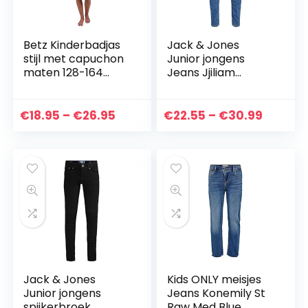
Betz Kinderbadjas
Jack & Jones
stijl met capuchon
Junior jongens
maten 128-164
Jeans Jjiliam
kinderbadjas kleur
Jjoriginal Am 815
roze maat 128
Noos Jr
Prijsklasse:
Prijskl
€
18.95
–
€
26.95
€
22.55
–
€
30.99
€18.95
€22.55
tot
tot
€26.95
€30.99
Jack & Jones
Kids ONLY meisjes
Junior jongens
Jeans Konemily St
spijkerbroek
Raw Med Blue