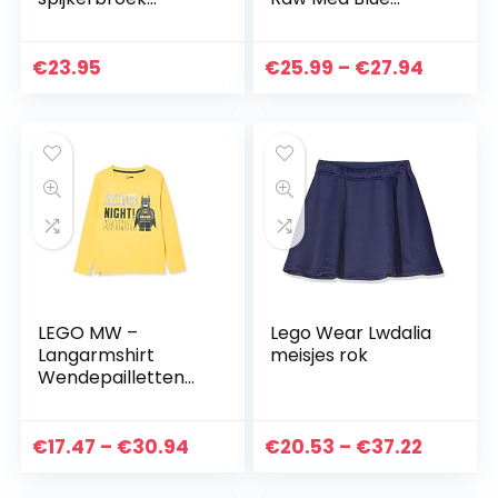
JJILIAM JJORIGINAL
Jeans Noos
AM 829 JR NOOS
Prijskla
€
23.95
€
25.99
–
€
27.94
€25.99
tot
€27.94
LEGO MW –
Lego Wear Lwdalia
Langarmshirt
meisjes rok
Wendepailletten
LEGO Batman
jongens t-shirt
Prijsklasse:
Prijskla
€
17.47
–
€
30.94
€
20.53
–
€
37.22
€17.47
€20.53