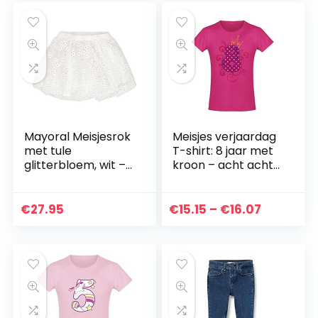
tot
tot
€30.94
€37.22
Mayoral Meisjesrok
Meisjes verjaardag
met tule
T-shirt: 8 jaar met
glitterbloem, wit –
kroon – acht acht
3901
acht verjaardag
kind – idee –
prinses prinses –
Prijsklas
€
27.95
€
15.15
–
€
16.07
glitter roze…
€15.15
tot
€16.07