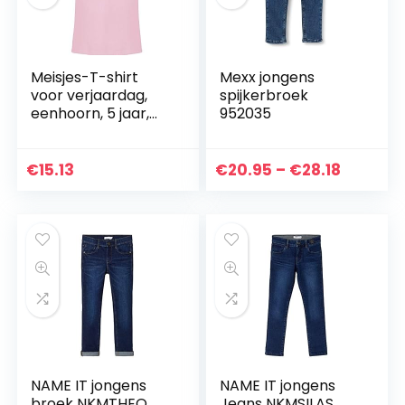
Meisjes-T-shirt
Mexx jongens
voor verjaardag,
spijkerbroek
eenhoorn, 5 jaar,
952035
eenhoorn, vijfvijfde
verjaardag, kind,
cadeau-idee pony,
Prijskla
€
15.13
€
20.95
–
€
28.18
paard, roze…
€20.95
tot
€28.18
NAME IT jongens
NAME IT jongens
broek NKMTHEO
Jeans NKMSILAS