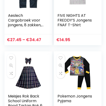
Aeslech
FIVE NIGHTS AT
Cargobroek voor
FREDDY’S Jongens
jongens, 8 zakken,
FNAF T-Shirt
casual
wandelbroek
Prijsklasse:
€
27.45
–
€
34.47
€
14.95
€27.45
tot
€34.47
Meisjes Rok Back
Pokemon Jongens
School Uniform
Pyjama
Rood Tartan Rok 6-