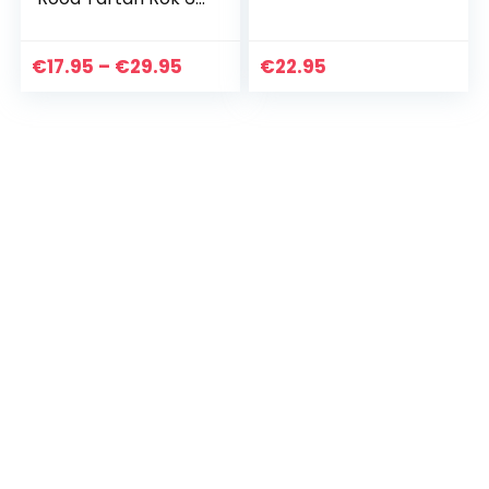
14 jaren
Prijsklasse:
€
17.95
–
€
29.95
€
22.95
€17.95
tot
€29.95