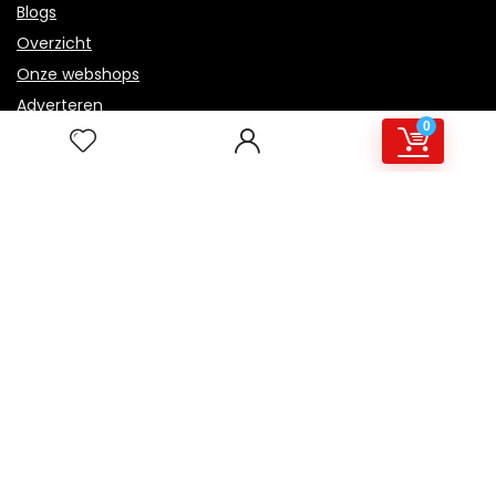
Blogs
Overzicht
Onze webshops
Adverteren
0
Verklaringen
Privacybeleid
algemene voorwaarden
Openbaarmaking van filialen
Productcategorieën
Een categorie selecteren