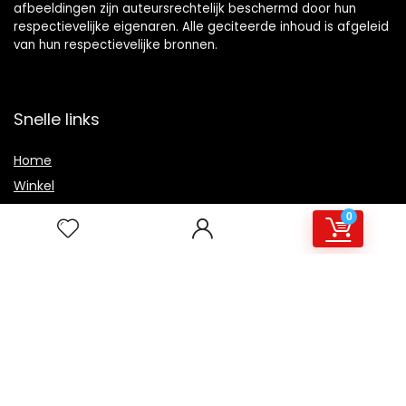
afbeeldingen zijn auteursrechtelijk beschermd door hun
respectievelijke eigenaren. Alle geciteerde inhoud is afgeleid
van hun respectievelijke bronnen.
Snelle links
Home
Winkel
Blogs
0
Overzicht
Onze webshops
Adverteren
Verklaringen
Privacybeleid
algemene voorwaarden