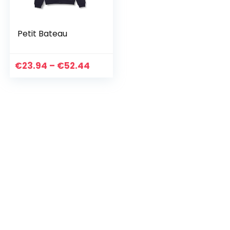
Petit Bateau
Prijsklasse:
€
23.94
–
€
52.44
€23.94
tot
€52.44