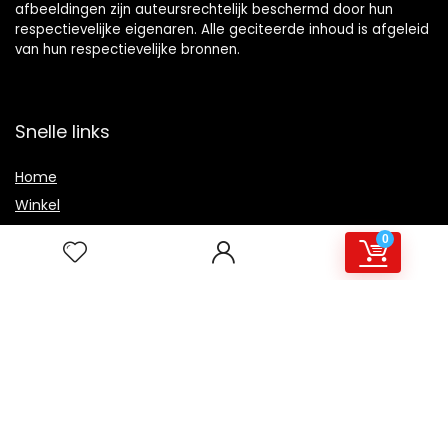
afbeeldingen zijn auteursrechtelijk beschermd door hun
respectievelijke eigenaren. Alle geciteerde inhoud is afgeleid
van hun respectievelijke bronnen.
Snelle links
Home
Winkel
Blogs
0
Overzicht
Onze webshops
Adverteren
Verklaringen
Privacybeleid
algemene voorwaarden