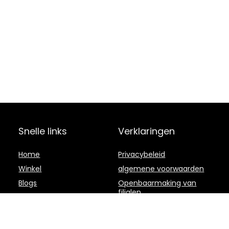
Snelle links
Verklaringen
Home
Privacybeleid
Winkel
algemene voorwaarden
Blogs
Openbaarmaking van
filialen
Overzicht
Onze webshops
Adverteren