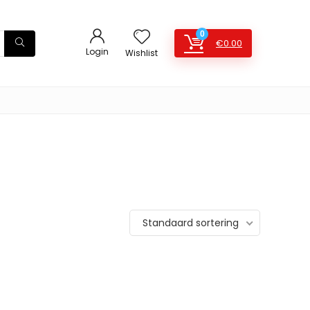
0
€
0.00
Login
Wishlist
Standaard sortering