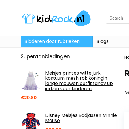
Bladeren door rubrieken
Blogs
Superaanbiedingen
H
Meisjes prinses witte jurk
kostuum mesh rok koningin
lange mouwen outfit fancy up
jurken voor kinderen
He
€
20.80
Disney Meisjes Badjassen Minnie
Mouse