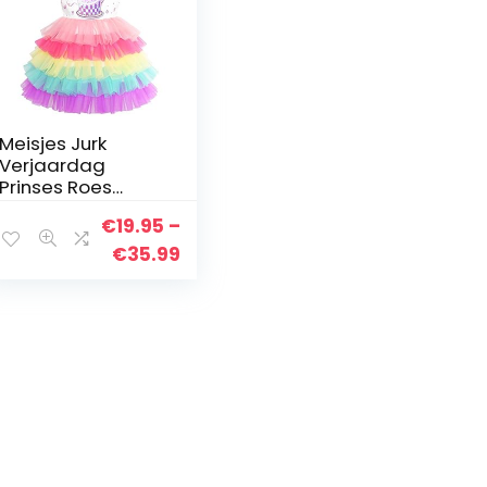
Meisjes Jurk
Verjaardag
Prinses Roes
Taart Ballon
€
19.95
–
Afdrukken 3-10
jaren
Prijsklasse:
€
35.99
€19.95
tot
€35.99