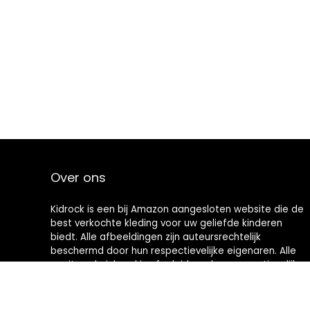
Over ons
Kidrock is een bij Amazon aangesloten website die de
best verkochte kleding voor uw geliefde kinderen
biedt. Alle afbeeldingen zijn auteursrechtelijk
beschermd door hun respectievelijke eigenaren. Alle
geciteerde inhoud is afgeleid van hun respectievelijke
bronnen.